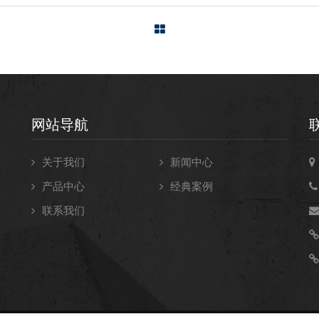
网站导航
关于我们
新闻中心
产品中心
经典案例
联系我们
不