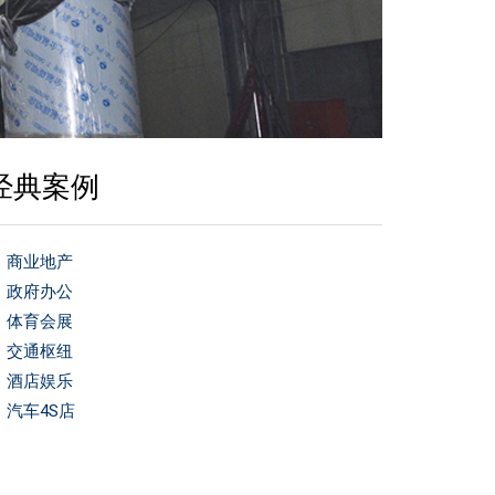
经典案例
商业地产
政府办公
体育会展
交通枢纽
酒店娱乐
汽车4S店