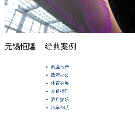
铝单板
多彩铝板
铝蜂窝板
无锡恒隆
经典案例
石头铝板
木纹铝板
商业地产
政府办公
大理石铝板
体育会展
交通枢纽
经典案例
酒店娱乐
商业地产
汽车4S店
政府办公
体育会展