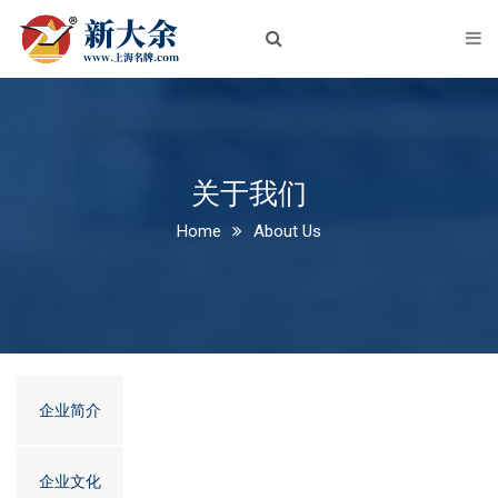
首页
关于我们
企业简介
企业文化
关于我们
Home
About Us
荣誉资质
新闻中心
公司新闻
行业动态
企业简介
产品中心
企业文化
铝板