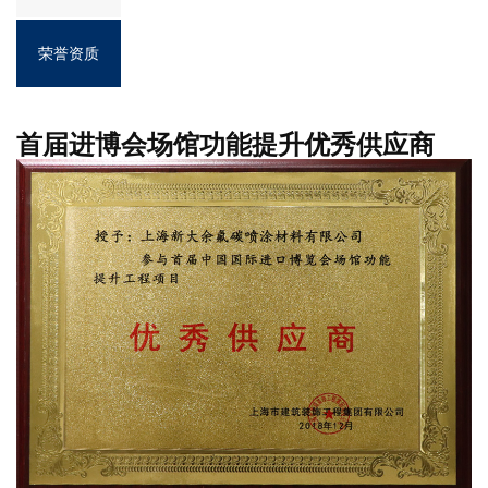
铝单板
荣誉资质
多彩铝板
铝蜂窝板
首届进博会场馆功能提升优秀供应商
石头铝板
木纹铝板
大理石铝板
经典案例
商业地产
政府办公
体育会展