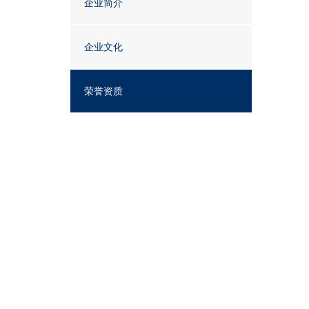
企业简介
企业文化
荣誉资质