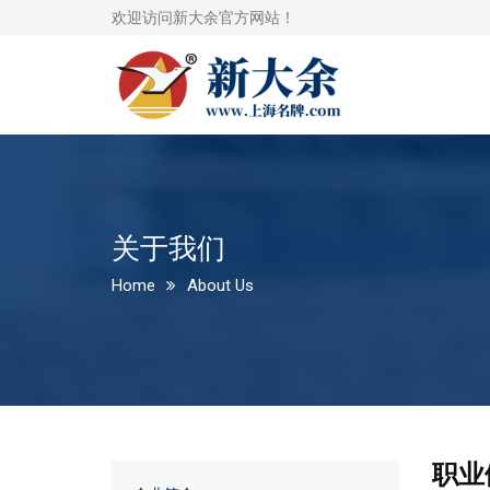
欢迎访问新大余官方网站！
关于我们
Home
About Us
职业