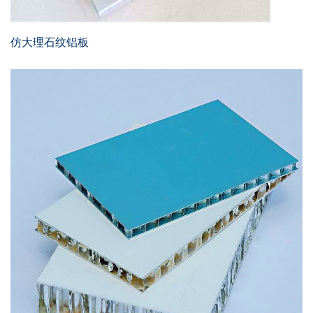
仿大理石纹铝板