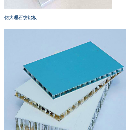
仿大理石纹铝板