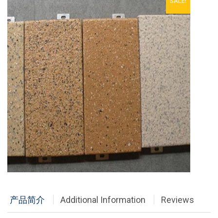
SALE!
铝单板
多彩铝板
铝蜂窝板
石头铝板
木纹铝板
大理石铝板
经典案例
商业地产
政府办公
产品简介
Additional Information
Reviews
体育会展