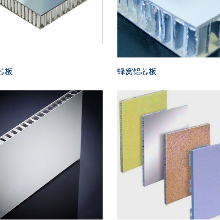
芯板
蜂窝铝芯板