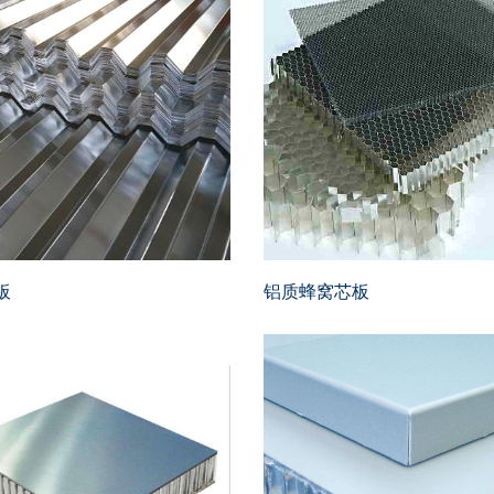
板
铝质蜂窝芯板